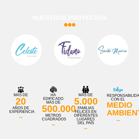
NUESTROS PROYECTOS
MÁS DE
HA
MÁS DE
RESPONSABILID
20
5.000
EDIFICADO
CON EL
MÁS DE
MEDIO
500.000
AÑOS DE
FAMILIAS
AMBIEN
EXPERIENCIA
FELICES EN
METROS
DIFERENTES
CUADRADOS
LUGARES
DEL PAÍS